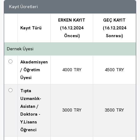
0
0
0
0
0
0
Kayıt Ücretleri
Dk.
0
0
0
0
0
0
ERKEN KAYIT
GEÇ KAYIT
Sn.
Kayıt Türü
(16.12.2024
(16.12.2024
Öncesi)
Sonrası)
Dernek Üyesi
Akademisyen
/ Öğretim
4000 TRY
4500 TRY
Üyesi
Tıpta
Uzmanlık-
Asistan /
3000 TRY
3500 TRY
Doktora -
Y.Lisans
Öğrenci