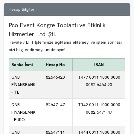
Hesap Bilgileri
Pco Event Kongre Toplantı ve Etkinlik
Hizmetleri Ltd. Şti.
Havale / EFT İşleminize açıklama eklemeyi ve işlem sonrası
bizi bilgilendirmeyi unutmayın!
Banka İsmi
Hesap No
IBAN
QNB
82646420
TR77 0011 1000 0000
FİNANSBANK
0082 6464 20
- TL
QNB
82647147
TR42 0011 1000 0000
FİNANSBANK
0082 6471 47
- EURO
QNB
82647111
TR44 0011 1000 0000